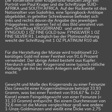
Die Vorderseite aller Krugerrand-Münzen zeigt ein
Porträt von Paul Kruger und die Schriftzüge SUID-
AFRIKA und SOUTH AFRICA. Auf der Rückseite ist das
Nationaltier von Südafrika, eine Springbock-Antilope
abgebildet, in geteilter Schreibweise befindet sich
links und rechts davon die Angabe des jeweiligen
Prägejahres, im oberen Teil ist das Bild umrahmt von
dem Schriftzug KRUGERRAND. und unten mit
FYNGOUD 1 OZ FINE GOLD bzw. FYNSILWER 1 OZ
FINE SILVER R1. Lediglich bei der Platinausführung
weicht der Schriftzug mit 1 OZ PLATINUM R10 ab.
Für die Herstellung der Münze wird traditionell 22-
karätiges Gold mit einer Feinheit von 91,6 Prozent
verwendet. Der übrige Anteil besteht aus Kupfer.
Hierdurch erhält der Krügerrand seine typisch rötliche
Färbung, die ihn bei vielen Anlegern sehr beliebt
macht.
Gewicht und Maße des Krügerrands zu einer Feinunze
Das Gewicht einer Krügerrandmünze beträgt 33,93
Gramm, was bei einer Feinheit von 916,67 ‰ (=22
Karat) einem Feingoldgewicht von einer Feinunze (=
31,10 Gramm) entspricht. Bei einem Durchmesser von
32,6 mm ist die Münze vergleichbar groß wie andere
1-Unze-Goldmünzen und weißt eine Dicke von 2,75